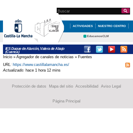
Pasar al
contenido
Search this site
Formulario de
principal
búsqueda
ACTIVIDADES
NUESTRO CENTRO
SECRETARÍA
SERVICIOS
EducamosCLM
Delphos
EDUCACIÓN
INFÓRMATE
IES Duque de Alarcón, Valera de Abajo
(Cuenca)
Portal Educación
Inicio
»
Agregador de canales de noticias
»
Fuentes
Se encuentra usted aquí
CRFP
Contacto
URL:
https://www.castillalamancha.es/
Actualizado:
hace 1 hora 12 mins
Protección de datos
Mapa del sitio
Accesibilidad
Aviso Legal
Página Principal