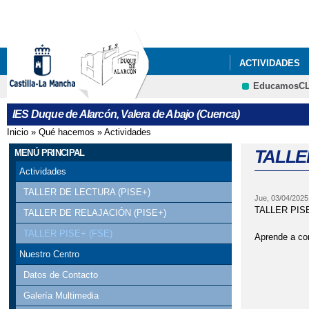
ACTIVIDADES
EducamosC
IES Duque de Alarcón, Valera de Abajo (Cuenca)
Inicio
»
Qué hacemos
»
Actividades
Se encuentra usted aquí
TALLER
MENÚ PRINCIPAL
Actividades
TALLER DE LECTURA (PISE+)
Jue, 03/04/2025
TALLER PISE 
TALLER DE RELAJACIÓN (PISE+)
TALLER PISE+ (FSE)
Aprende a con
Nuestro Centro
Datos de Contacto
Galería Multimedia