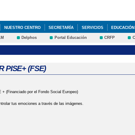
Pasar al
contenido
principal
NUESTRO CENTRO
SECRETARÍA
SERVICIOS
EDUCACIÓN
LM
Delphos
Portal Educación
CRFP
C
 PISE+ (FSE)
+ (Financiado por el Fondo Social Europeo)
trolar tus emociones a través de las imágenes.