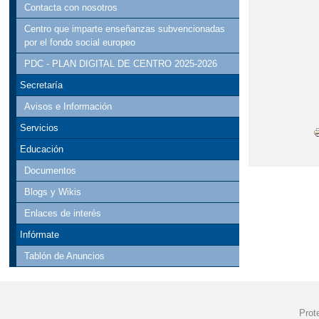
Contacta con nosotros
Centro que imparte enseñanzas subvencionadas
por el fondo social europeo
PDC - PLAN DIGITAL DE CENTRO 2025-2026
Secretaría
Avisos e Información
Servicios
Educación
Documentos
Blogs y Wikis
Enlaces de interés
Infórmate
Tablón de Anuncios
Prot